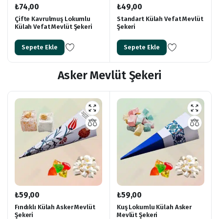
₺
74,00
₺
49,00
Çifte Kavrulmuş Lokumlu
Standart Külah Vefat Mevlüt
Külah Vefat Mevlüt Şekeri
Şekeri
Sepete Ekle
Sepete Ekle
Asker Mevlüt Şekeri
₺
59,00
₺
59,00
Fındıklı Külah Asker Mevlüt
Kuş Lokumlu Külah Asker
Şekeri
Mevlüt Şekeri