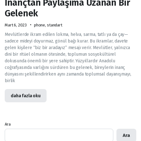
İnançtan Paylaşıma Uzanan Bir
Gelenek
Mart 6, 2023
phone
,
standart
Mevlütlerde ikram edilen lokma, helva, sarma, tatlı ya da çay—
sadece mideyi doyurmaz, gönül bağı kurar. Bu ikramlar, davete
gelen kişilere “biz bir aradayız” mesajı verir. Mevlütler, yalnızca
dini bir ritüel olmanın ötesinde, toplumun sosyokültürel
dokusunda önemli bir yere sahiptir. Yüzyıllardır Anadolu
coğrafyasında varlığını sürdüren bu gelenek, bireylerin inanç
dünyasını şekillendirirken aynı zamanda toplumsal dayanışmayı,
birlik
daha fazla oku
Ara
Ara